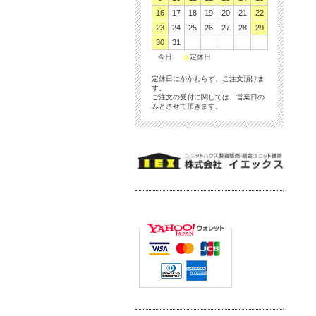
16
17
18
19
20
21
22
23
24
25
26
27
28
29
30
31
■
■
今日
定休日
定休日にかかわらず、ご注文頂けま
す。
ご注文の受付に関しては、営業日の
みとさせて頂きます。